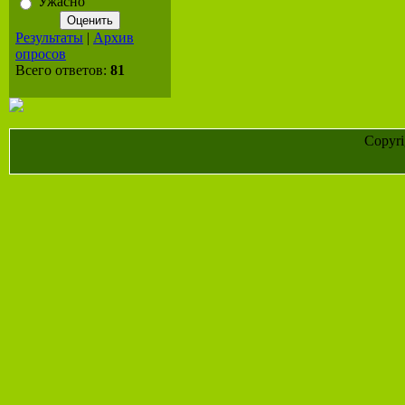
Ужасно
Результаты
|
Архив
опросов
Всего ответов:
81
Copyr