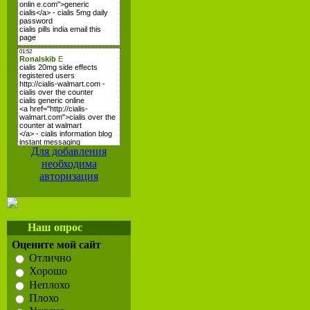
Для добавления
необходима
авторизация
Наш опрос
Оцените мой сайт
Отлично
Хорошо
Неплохо
Плохо